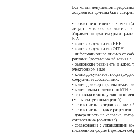
Все копии документов предоставл
документов должны быть заверен
• заявление от имени заказчика (
лица, на которого оформляется р
Управления архитектуры и градос
В.А.
• копия свидетельства ИНН
• копия свидетельства ОГРН
• информационное письмо от соб
рекламы (достаточно чб эскиза с
• банковские реквизиты и адрес,
электронном виде
• копия документов, подтвержда
сооружения собственнику
• копия договора аренды нежилог
• копия плана помещения БТИ и 
• акт ввода в эксплуатацию поме
смены статуса помещений)
• заявление на резервирование в
• заявление на выдачу разрешени
• доверенность на человека, кото
согласование (оригинал)
• согласование с управляющей к
письменной форме (протокол соб