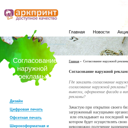
Главная
Новости
Акци
Магазин модной
стильной бижутерии - бижутерия интернет магазин
. |
таунхаусы эконом класса
Согласование
Главная
»
Согласование наружной реклам
наружной
Согласование наружной рекла
рекламы
Где заказать согласование нару
согласование наружной рекламы
вывески, оформление фасада и ви
рекламы?
Дизайн
Зачастую при открытии своего би
Цифровая печать
загруженный насущными организ
или откладывает на последний м
Офсетная печать
котором будет осуществлять свою 
Широкоформатная и
невозможно получение разрешени