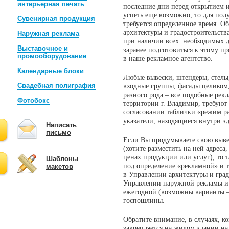
интерьерная печать
последние дни перед открытием 
успеть еще возможно, то для пол
Сувенирная продукция
требуется определенное время. О
архитектуры и градостроительства
Наружная реклама
при наличии всех необходимых 
Выставочное и
заранее подготовиться к этому пр
промооборудование
в наше рекламное агентство.
Календарные блоки
Любые вывески, штендеры, стелы
Свадебная полиграфия
входные группы, фасады целиком
разного рода – все подобные рек
Фотобокс
территории г. Владимир, требуют
согласовании таблички «режим ра
указатели, находящиеся внутри з
Написать
письмо
Если Вы продумываете свою выве
(хотите разместить на ней адреса
ценах продукции или услуг), то 
Шаблоны
под определение «рекламной» и 
макетов
в Управлении архитектуры и град
Управлении наружной рекламы и 
ежегодной (возможны варианты – р
госпошлины.
Обратите внимание, в случаях, к
закрепляется на жилом здании на