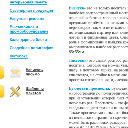
интерьерная печать
Визитки
- это не только носител
Сувенирная продукция
наиболее распространенный носи
офисный работник хорошо знаком
Наружная реклама
предполагает обмен визитными к
Выставочное и
переговоров, так что не исключе
промооборудование
потенциальный партнер или кли
логотип и фирменные цвета. Сле
Календарные блоки
роль в формировании имиджа ком
выполняются в наиболее распрост
Свадебная полиграфия
85х55мм.
Фотобокс
Листовки
- это самый распрост
носитель. Сегодня мы можем уви
Написать
шагу: в почтовом ящике, на ресе
письмо
кинотеатра, на стойке в магазине
простота изготовления, и, следов
Буклеты и проспекты
.
Буклетам
Шаблоны
макетов
многостраничную полиграфическ
при изготовлении которой лист б
несколько раз. Проспекты – это ф
складывающиеся тем или иным об
Также проспектами называют бо
из нескольких страниц и скрепле
может быть различных размеров,
них – А4 (210х297мм). Часто про