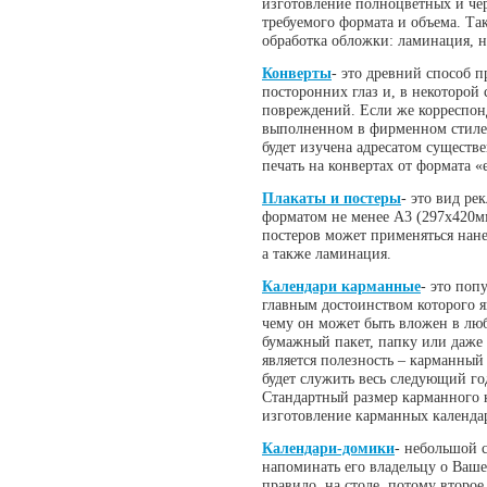
изготовление полноцветных и че
требуемого формата и объема. Т
обработка обложки: ламинация, н
Конверты
- это древний способ 
посторонних глаз и, в некоторой 
повреждений. Если же корреспонд
выполненном в фирменном стиле, 
будет изучена адресатом существ
печать на конвертах от формата «
Плакаты и постеры
- это вид р
форматом не менее А3 (297х420м
постеров может применяться нане
а также ламинация.
Календари карманные
- это поп
главным достоинством которого я
чему он может быть вложен в лю
бумажный пакет, папку или даже 
является полезность – карманный
будет служить весь следующий год
Стандартный размер карманного 
изготовление карманных календа
Календари-домики
- небольшой 
напоминать его владельцу о Ваше
правило, на столе, потому второе