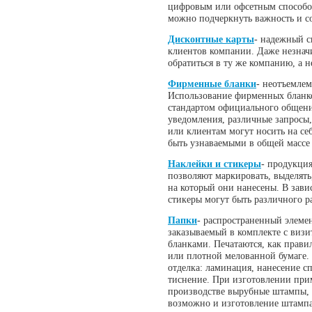
цифровым или офсетным способо
можно подчеркнуть важность и с
Дисконтные карты
- надежный с
клиентов компании. Даже незначи
обратиться в ту же компанию, а н
Фирменные бланки
- неотъемлем
Использование фирменных бланк
стандартом официального общени
уведомления, различные запросы
или клиентам могут носить на се
быть узнаваемыми в общей массе
Наклейки и стикеры
- продукци
позволяют маркировать, выделять,
на который они нанесены. В зави
стикеры могут быть различного р
Папки
- распространенный элемен
заказываемый в комплекте с виз
бланками. Печатаются, как правил
или плотной мелованной бумаге.
отделка: ламинация, нанесение 
тиснение. При изготовлении пр
производстве вырубные штампы, 
возможно и изготовление штампа