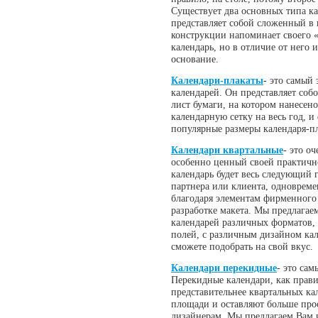
Существует два основных типа к
представляет собой сложенный в 
конструкции напоминает своего «
календарь, но в отличие от него 
основание.
Календари-плакаты
- это самый
календарей. Он представляет соб
лист бумаги, на котором нанесен
календарную сетку на весь год,
популярные размеры календаря-пл
Календари квартальные
- это о
особенно ценный своей практичн
календарь будет весь следующий 
партнера или клиента, одноврем
благодаря элементам фирменного
разработке макета. Мы предлагае
календарей различных форматов,
полей, с различным дизайном ка
сможете подобрать на свой вкус.
Календари перекидные
- это са
Перекидные календари, как прави
представительнее квартальных ка
площади и оставляют больше прос
дизайнерам. Мы предлагаем Вам 