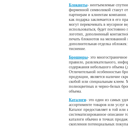
Блокноты
- неотъемлемые спутни
фирменной символикой станут о
партнерам и клиентам компании.
как подарка заключается в его пр
могут перекочевать в мусорное в
использоваться, будет постоянно
логотип, дополненный контактн
печать блокнотов на мелованной 
дополнительная отделка обложек:
тиснение.
Брошюры
- это многостраничное
правило, развлекательного, инф
содержания небольшого объема (д
Отличительной особенностью бр
продукции, является наличие скр
скобой или специальным клеем. 
полноцветных и черно-белых бро
объема.
Каталоги
- это один из самых удо
ассортименте товаров или услуг 
Каталог предоставляет в той или
систематизированное описание то
каталоги обычно в точках продаж
скопления потенциальных покупа